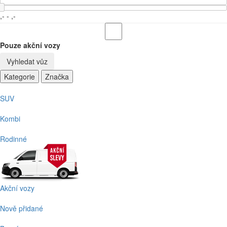
,-
-
,-
Pouze akční vozy
Vyhledat vůz
Kategorie
Značka
SUV
Kombi
Rodinné
Akční vozy
Nově přidané