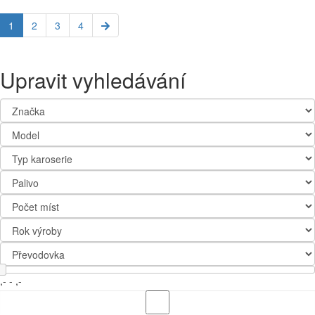
1
2
3
4
Upravit vyhledávání
,-
-
,-