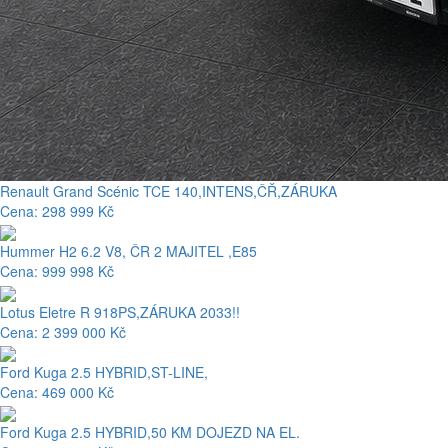
Renault Grand Scénic TCE 140,INTENS,ČŘ,ZÁRUKA
Cena: 298 999 Kč
Hummer H2 6.2 V8, ČR 2 MAJITEL ,E85
Cena: 999 998 Kč
Lotus Eletre R 918PS,ZÁRUKA 2033!!
Cena: 2 399 000 Kč
Ford Kuga 2.5 HYBRID,ST-LINE,
Cena: 469 000 Kč
Ford Kuga 2.5 HYBRID,50 KM DOJEZD NA EL.