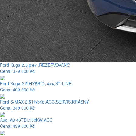
Ford Kuga 2.5 plev ,REZERVOVÁNO
Cena: 379 000 Kč
Ford Kuga 2.5 HYBRID, 4x4,ST-LINE,
Cena: 469 000 Kč
Ford S-MAX 2.5 Hybrid,ACC,SERVIS,KRÁSNÝ
Cena: 349 000 Kč
Audi A6 40TDi,150KW,ACC
Cena: 439 000 Kč