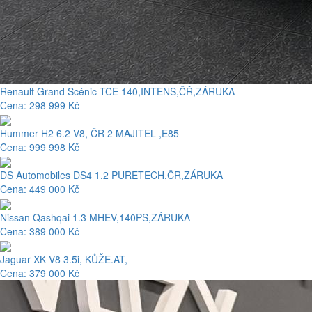
Renault Grand Scénic TCE 140,INTENS,ČŘ,ZÁRUKA
Cena: 298 999 Kč
Hummer H2 6.2 V8, ČR 2 MAJITEL ,E85
Cena: 999 998 Kč
DS Automobiles DS4 1.2 PURETECH,ČR,ZÁRUKA
Cena: 449 000 Kč
Nissan Qashqai 1.3 MHEV,140PS,ZÁRUKA
Cena: 389 000 Kč
Jaguar XK V8 3.5i, KŮŽE.AT,
Cena: 379 000 Kč