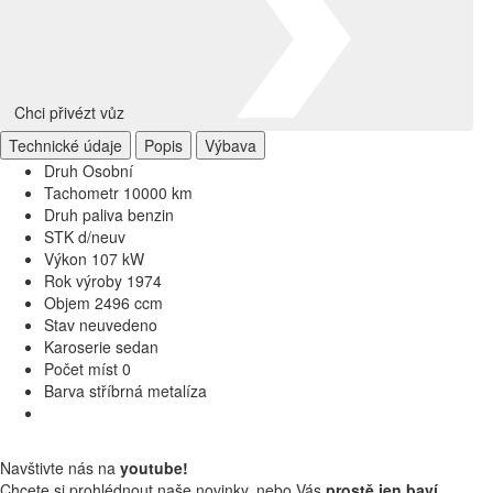
Chci přivézt vůz
Technické údaje
Popis
Výbava
Druh
Osobní
Tachometr
10000 km
Druh paliva
benzin
STK
d/neuv
Výkon
107 kW
Rok výroby
1974
Objem
2496 ccm
Stav
neuvedeno
Karoserie
sedan
Počet míst
0
Barva
stříbrná metalíza
Navštivte nás na
youtube!
Chcete si prohlédnout naše novinky, nebo Vás
prostě jen baví