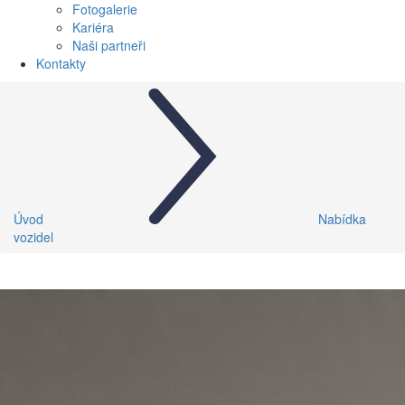
Fotogalerie
Kariéra
Naši partneři
Kontakty
Úvod
Nabídka
vozidel