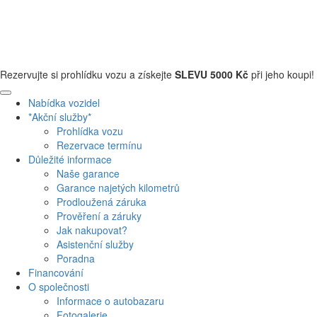
+420 608 110 013
Rezervujte si prohlídku vozu a získejte
SLEVU 5000 Kč
při jeho koupi!
Nabídka vozidel
*Akční služby*
Prohlídka vozu
Rezervace termínu
Důležité informace
Naše garance
Garance najetých kilometrů
Prodloužená záruka
Prověření a záruky
Jak nakupovat?
Asistenční služby
Poradna
Financování
O společnosti
Informace o autobazaru
Fotogalerie