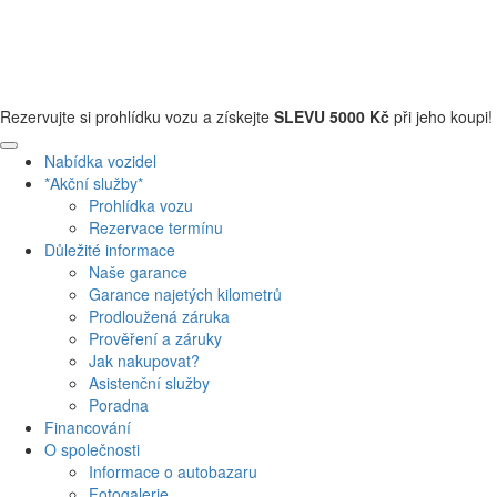
+420 608 110 013
Rezervujte si prohlídku vozu a získejte
SLEVU 5000 Kč
při jeho koupi!
Nabídka vozidel
*Akční služby*
Prohlídka vozu
Rezervace termínu
Důležité informace
Naše garance
Garance najetých kilometrů
Prodloužená záruka
Prověření a záruky
Jak nakupovat?
Asistenční služby
Poradna
Financování
O společnosti
Informace o autobazaru
Fotogalerie