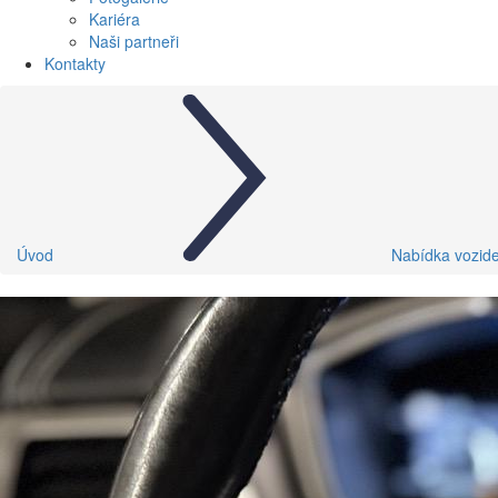
Kariéra
Naši partneři
Kontakty
Úvod
Nabídka vozide