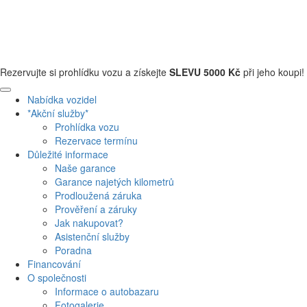
+420 608 110 013
Rezervujte si prohlídku vozu a získejte
SLEVU 5000 Kč
při jeho koupi!
Nabídka vozidel
*Akční služby*
Prohlídka vozu
Rezervace termínu
Důležité informace
Naše garance
Garance najetých kilometrů
Prodloužená záruka
Prověření a záruky
Jak nakupovat?
Asistenční služby
Poradna
Financování
O společnosti
Informace o autobazaru
Fotogalerie