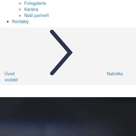
Fotogalerie
Kariéra
Naši partneři
Kontakty
Úvod
Nabídka
vozidel