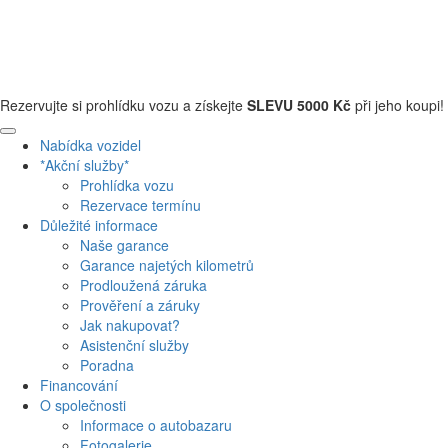
+420 608 110 013
Rezervujte si prohlídku vozu a získejte
SLEVU 5000 Kč
při jeho koupi!
Nabídka vozidel
*Akční služby*
Prohlídka vozu
Rezervace termínu
Důležité informace
Naše garance
Garance najetých kilometrů
Prodloužená záruka
Prověření a záruky
Jak nakupovat?
Asistenční služby
Poradna
Financování
O společnosti
Informace o autobazaru
Fotogalerie