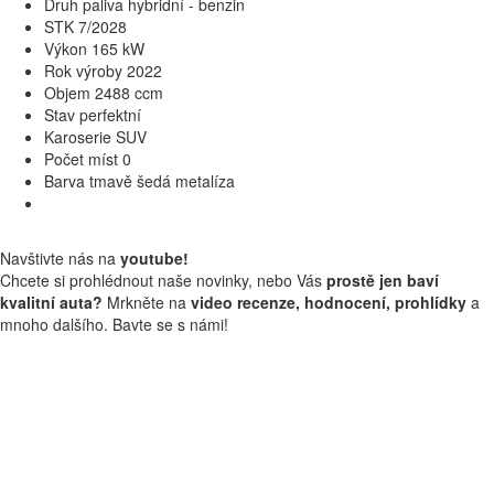
Druh paliva
hybridní - benzin
STK
7/2028
Výkon
165 kW
Rok výroby
2022
Objem
2488 ccm
Stav
perfektní
Karoserie
SUV
Počet míst
0
Barva
tmavě šedá metalíza
Navštivte nás na
youtube!
Chcete si prohlédnout naše novinky, nebo Vás
prostě jen baví
kvalitní auta?
Mrkněte na
video recenze, hodnocení, prohlídky
a
mnoho dalšího. Bavte se s námi!