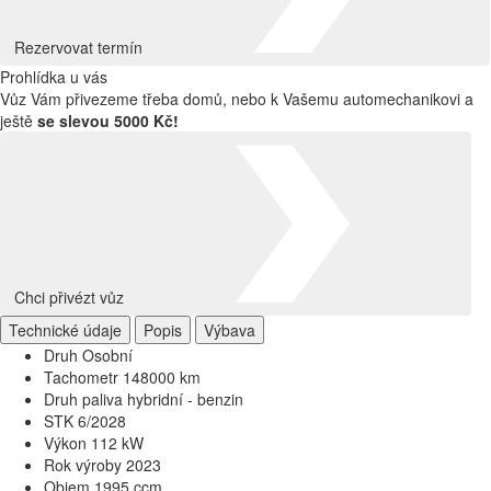
Rezervovat termín
Prohlídka u vás
Vůz Vám přivezeme třeba domů, nebo k Vašemu automechanikovi a
ještě
se slevou 5000 Kč!
Chci přivézt vůz
Technické údaje
Popis
Výbava
Druh
Osobní
Tachometr
148000 km
Druh paliva
hybridní - benzin
STK
6/2028
Výkon
112 kW
Rok výroby
2023
Objem
1995 ccm