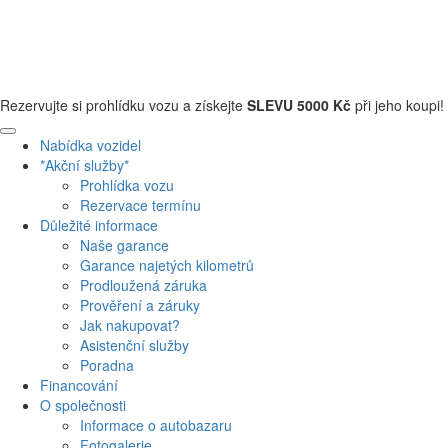
+420 608 110 013
Rezervujte si prohlídku vozu a získejte
SLEVU 5000 Kč
při jeho koupi!
Nabídka vozidel
*Akční služby*
Prohlídka vozu
Rezervace termínu
Důležité informace
Naše garance
Garance najetých kilometrů
Prodloužená záruka
Prověření a záruky
Jak nakupovat?
Asistenční služby
Poradna
Financování
O společnosti
Informace o autobazaru
Fotogalerie