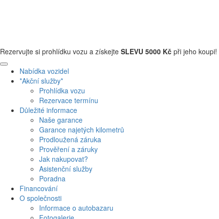
+420 608 110 013
Rezervujte si prohlídku vozu a získejte
SLEVU 5000 Kč
při jeho koupi!
Nabídka vozidel
*Akční služby*
Prohlídka vozu
Rezervace termínu
Důležité informace
Naše garance
Garance najetých kilometrů
Prodloužená záruka
Prověření a záruky
Jak nakupovat?
Asistenční služby
Poradna
Financování
O společnosti
Informace o autobazaru
Fotogalerie