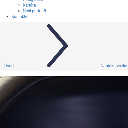
Kariéra
Naši partneři
Kontakty
Úvod
Nabídka vozide