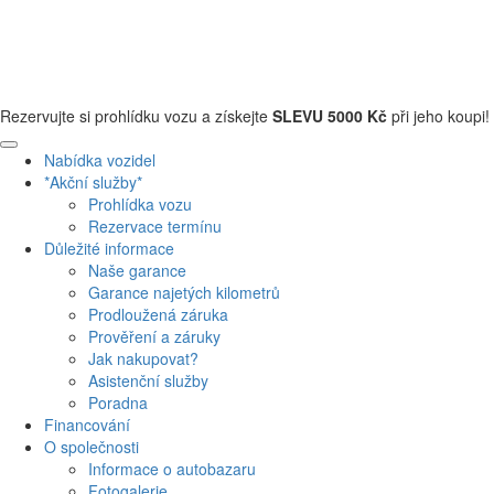
+420 608 110 013
Rezervujte si prohlídku vozu a získejte
SLEVU 5000 Kč
při jeho koupi!
Nabídka vozidel
*Akční služby*
Prohlídka vozu
Rezervace termínu
Důležité informace
Naše garance
Garance najetých kilometrů
Prodloužená záruka
Prověření a záruky
Jak nakupovat?
Asistenční služby
Poradna
Financování
O společnosti
Informace o autobazaru
Fotogalerie