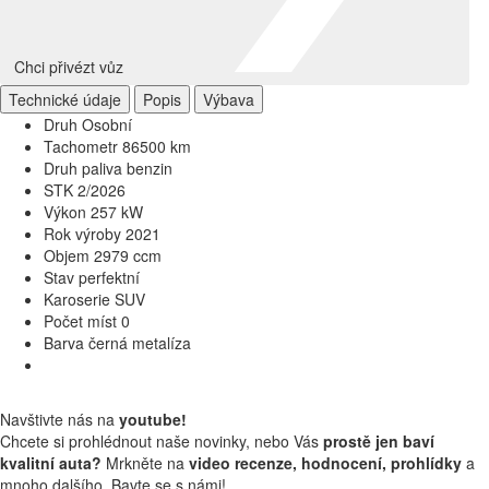
Chci přivézt vůz
Technické údaje
Popis
Výbava
Druh
Osobní
Tachometr
86500 km
Druh paliva
benzin
STK
2/2026
Výkon
257 kW
Rok výroby
2021
Objem
2979 ccm
Stav
perfektní
Karoserie
SUV
Počet míst
0
Barva
černá metalíza
Navštivte nás na
youtube!
Chcete si prohlédnout naše novinky, nebo Vás
prostě jen baví
kvalitní auta?
Mrkněte na
video recenze, hodnocení, prohlídky
a
mnoho dalšího. Bavte se s námi!